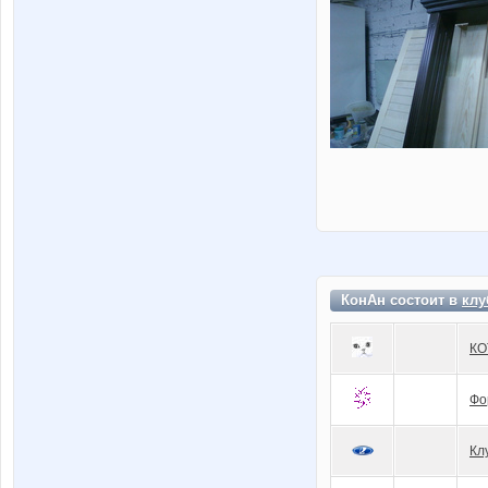
КонАн состоит в
клу
КО
Фо
Кл