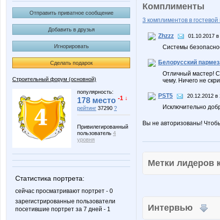
Комплименты
Отправить приватное сообщение
3 комплиментов в гостевой 
Добавить в друзья
Zhzzz
01.10.2017 в
Игнорировать
Системы безопасн
Белорусский пармез
Сделать подарок
Отличный мастер! Ст
Строительный форум (основной)
чему. Ничего не скр
популярность:
PST5
20.12.2012 в
-1 ↓
178 место
Исключительно добр
рейтинг
37290
?
Вы не авторизованы! Чтоб
Привилегированный
пользователь
4
уровня
Метки лидеров
Статистика портрета:
сейчас просматривают портрет - 0
зарегистрированные пользователи
Интервью
посетившие портрет за 7 дней - 1