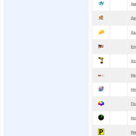
Ак
Да
Ха
Кл
Хо
Не
Ни
По
Но
Ре